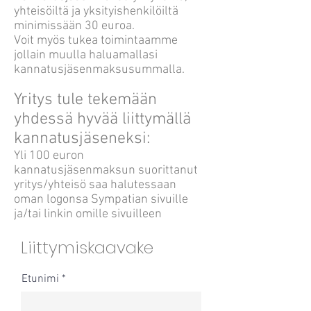
yhteisöiltä ja yksityishenkilöiltä
minimissään 30 euroa.
Voit myös tukea toimintaamme
jollain muulla haluamallasi
kannatusjäsenmaksusummalla.
Yritys tule tekemään
yhdessä hyvää liittymällä
kannatusjäseneksi:
Yli 100 euron
kannatusjäsenmaksun suorittanut
yritys/yhteisö saa halutessaan
oman logonsa Sympatian sivuille
ja/tai linkin omille sivuilleen
Liittymiskaavake
Etunimi