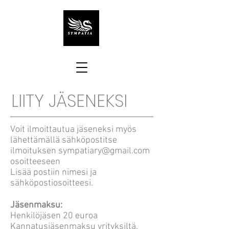
LIITY JÄSENEKSI
Voit ilmoittautua jäseneksi myös
lähettämällä sähköpostitse
ilmoituksen
sympatiary@gmail.com
osoitteeseen
Lisää postiin nimesi ja
sähköpostiosoitteesi.
Jäsenmaksu:
Henkilöjäsen 20 euroa
Kannatusjäsenmaksu yrityksiltä,