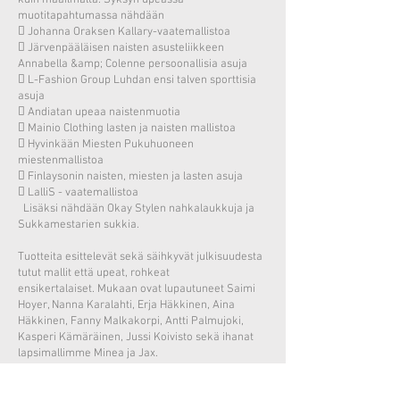
kuin maailmalta. Syksyn upeassa
muotitapahtumassa nähdään
 Johanna Oraksen Kallary-vaatemallistoa
 Järvenpääläisen naisten asusteliikkeen
Annabella &amp; Colenne persoonallisia asuja
 L-Fashion Group Luhdan ensi talven sporttisia
asuja
 Andiatan upeaa naistenmuotia
 Mainio Clothing lasten ja naisten mallistoa
 Hyvinkään Miesten Pukuhuoneen
miestenmallistoa
 Finlaysonin naisten, miesten ja lasten asuja
 LalliS - vaatemallistoa
Lisäksi nähdään Okay Stylen nahkalaukkuja ja
Sukkamestarien sukkia.
Tuotteita esittelevät sekä säihkyvät julkisuudesta
tutut mallit että upeat, rohkeat
ensikertalaiset. Mukaan ovat lupautuneet Saimi
Hoyer, Nanna Karalahti, Erja Häkkinen, Aina
Häkkinen, Fanny Malkakorpi, Antti Palmujoki,
Kasperi Kämäräinen, Jussi Koivisto sekä ihanat
lapsimallimme Minea ja Jax.
Muotinäytöksen juontaa supersuosittu
tangokuninkaallinen Jukka Hallikainen.